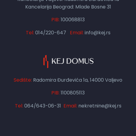
Kancelarija Beograd: Mlade Bosne 31
PIB:
100068813
Tel:
014/220-647
Email:
info@kej.rs
Sedište:
Radomira Đurđevića 1a, 14000 Valjevo
PIB:
1100805113
Tel:
064/643-06-31
Email:
nekretnine@kej.rs