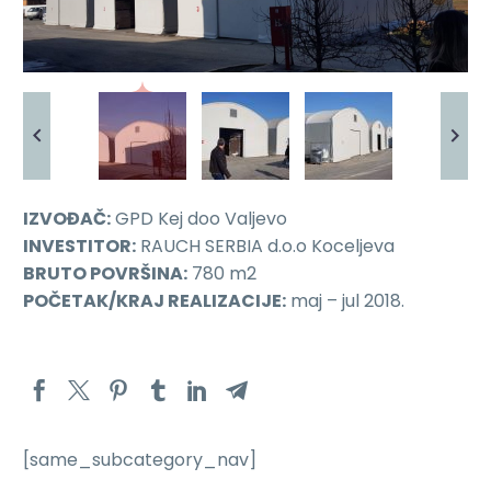
IZVOĐAČ:
GPD Kej doo Valjevo
INVESTITOR:
RAUCH SERBIA d.o.o Koceljeva
BRUTO POVRŠINA:
780 m2
POČETAK/KRAJ REALIZACIJE:
maj – jul 2018.
[same_subcategory_nav]