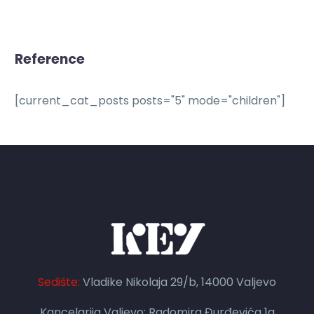
Reference
[current_cat_posts posts="5" mode="children"]
Sedište:
Vladike Nikolaja 29/b, 14000 Valjevo
Kancelarija Valjevo: Radomira Đurđevića 1a