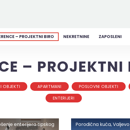
ERENCE – PROJEKTNI BIRO
NEKRETNINE
ZAPOSLENI
CE – PROJEKTNI 
I OBJEKTI
APARTMANI
POSLOVNI OBJEKTI
ENTERIJERI
Porodična
ešenje enterijera tipskog
Porodična kuća, Valjevo
kuća,