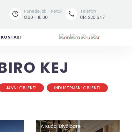
Ponedeljak - Petak
Telefon




8.00 - 16.00
014 220 647
KONTAKT
BIRO KEJ
JAVNI OBJEKTI
INDUSTRIJSKI OBJEKTI
A
A Kuća, Divčibare
Kuća,