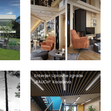
Divčibare
Enterijer
,
Enterijer Upravne zgrade
Upravne
,,RAUCH’’ Koceljeva
zgrade
,,RAUCH’’
Koceljeva