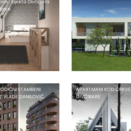
na objekta Divčigora
Valjevo
ibare
a
DIČNI
APARTMANI
ODIČNI STAMBENI
APARTMANI KOD CRKVE
KOD
 VLADE DANILOVIĆ,
DIVČIBARE
CRKVE,
O
DIVČIBARE
,