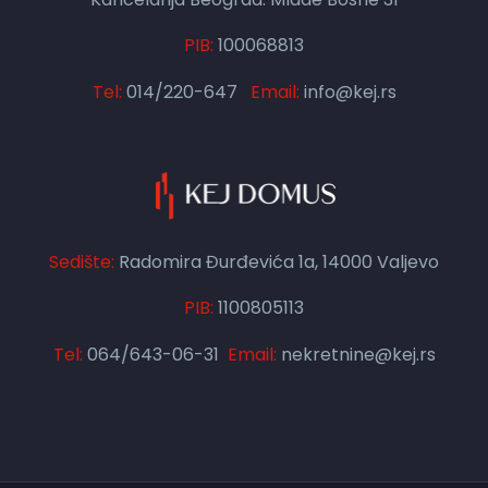
PIB:
100068813
Tel:
014/220-647
Email:
info@kej.rs
Sedište:
Radomira Đurđevića 1a, 14000 Valjevo
PIB:
1100805113
Tel:
064/643-06-31
Email:
nekretnine@kej.rs