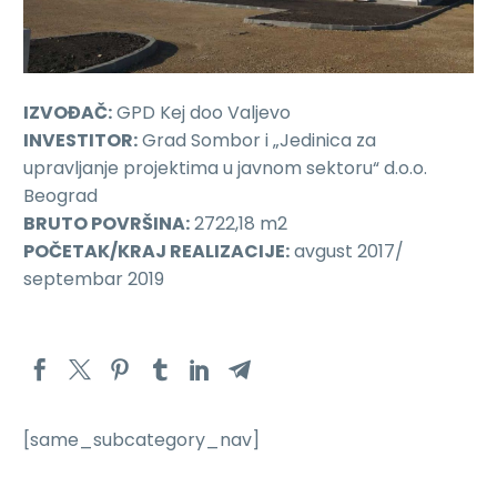
IZVOĐAČ:
GPD Kej doo Valjevo
INVESTITOR:
Grad Sombor i „Jedinica za
upravljanje projektima u javnom sektoru“ d.o.o.
Beograd
BRUTO POVRŠINA:
2722,18 m2
POČETAK/KRAJ REALIZACIJE:
avgust 2017/
septembar 2019
[same_subcategory_nav]