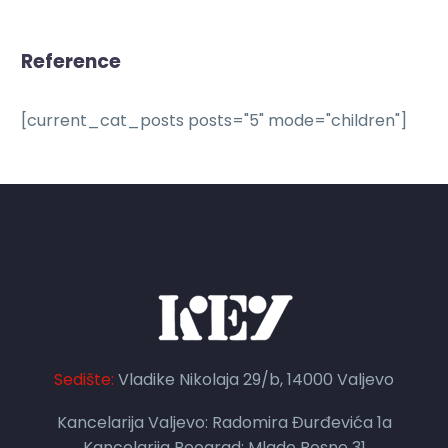
Reference
[current_cat_posts posts="5" mode="children"]
Sedište:
Vladike Nikolaja 29/b, 14000 Valjevo
Kancelarija Valjevo: Radomira Đurđevića 1a
Kancelarija Beograd: Mlade Bosne 31