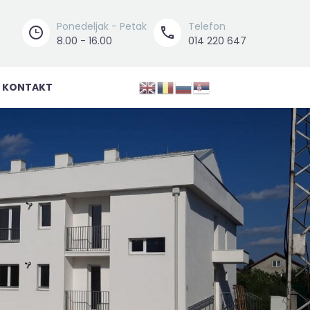
Ponedeljak - Petak
Telefon




8.00 - 16.00
014 220 647
KONTAKT