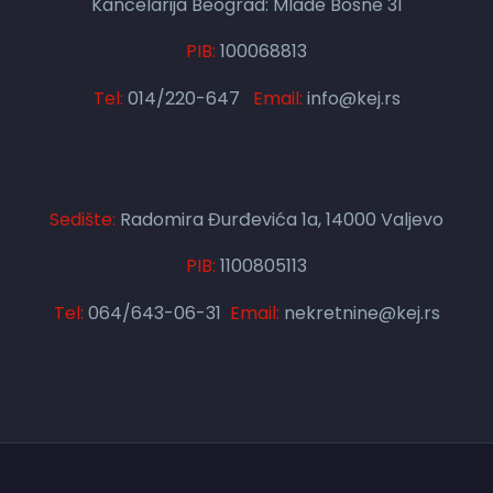
Kancelarija Beograd: Mlade Bosne 31
PIB:
100068813
Tel:
014/220-647
Email:
info@kej.rs
Sedište:
Radomira Đurđevića 1a, 14000 Valjevo
PIB:
1100805113
Tel:
064/643-06-31
Email:
nekretnine@kej.rs