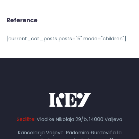
Reference
[current_cat_posts posts="5" mode="children"]
Sedište:
Vladike Nikolaja 29/b, 14000 Valjevo
Kancelarija Valjevo: Radomira Đurđevića 1a