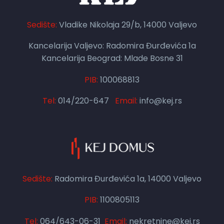
Sedište:
Vladike Nikolaja 29/b, 14000 Valjevo
Kancelarija Valjevo: Radomira Đurđevića 1a
Kancelarija Beograd: Mlade Bosne 31
PIB:
100068813
Tel:
014/220-647
Email:
info@kej.rs
Sedište:
Radomira Đurđevića 1a, 14000 Valjevo
PIB:
1100805113
Tel:
064/643-06-31
Email:
nekretnine@kej.rs