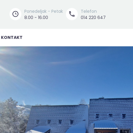
Ponedeljak - Petak
Telefon




8.00 - 16.00
014 220 647
KONTAKT