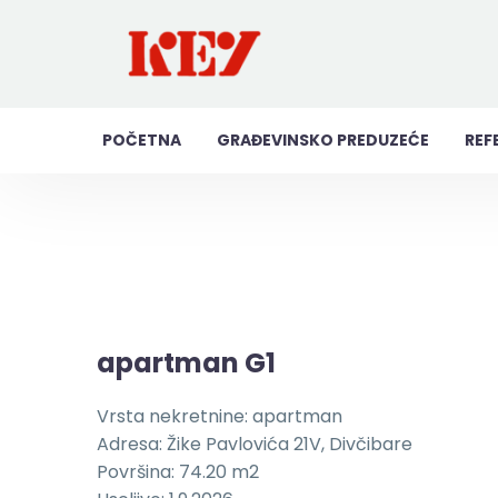
POČETNA
GRAĐEVINSKO PREDUZEĆE
REF
apartman G1
Vrsta nekretnine: apartman
Adresa: Žike Pavlovića 21V, Divčibare
Površina: 74.20 m2