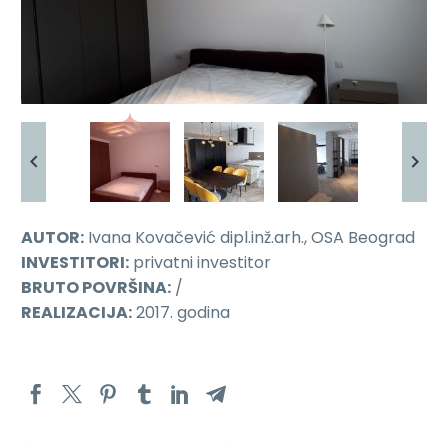
AUTOR:
Ivana Kovačević dipl.inž.arh., OSA Beograd
INVESTITORI:
privatni investitor
BRUTO POVRŠINA:
/
REALIZACIJA:
2017. godina