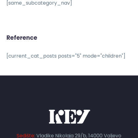
[same_subcategory_nav]
Reference
[current_cat_posts posts="5" mode="children"]
Sedište:
Vladike Nikolaja 29/b, 14000 Valjevo