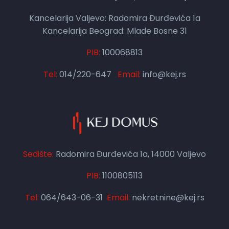
Kancelarija Valjevo: Radomira Đurđevića 1a
Kancelarija Beograd: Mlade Bosne 31
PIB:
100068813
Tel:
014/220-647
Email:
info@kej.rs
Sedište:
Radomira Đurđevića 1a, 14000 Valjevo
PIB:
1100805113
Tel:
064/643-06-31
Email:
nekretnine@kej.rs