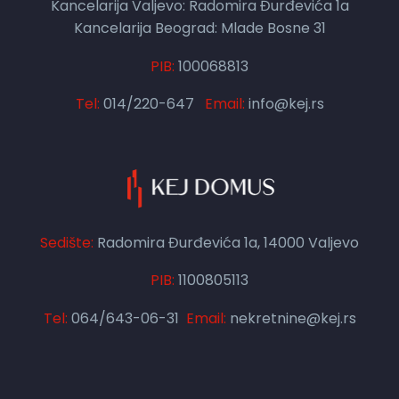
Kancelarija Valjevo: Radomira Đurđevića 1a
Kancelarija Beograd: Mlade Bosne 31
PIB:
100068813
Tel:
014/220-647
Email:
info@kej.rs
Sedište:
Radomira Đurđevića 1a, 14000 Valjevo
PIB:
1100805113
Tel:
064/643-06-31
Email:
nekretnine@kej.rs