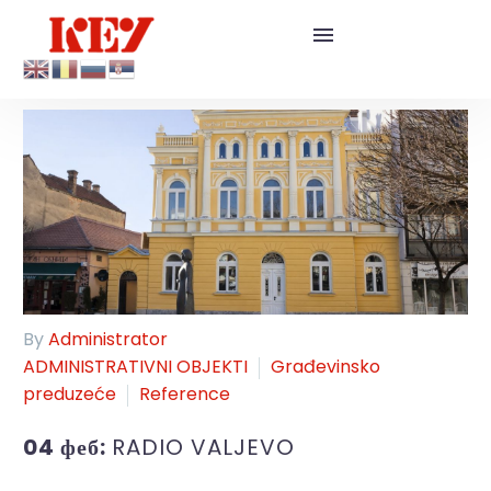
By
Administrator
ADMINISTRATIVNI OBJEKTI
Građevinsko
preduzeće
Reference
04 феб:
RADIO VALJEVO