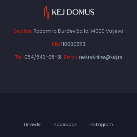
Sedište:
Radomira Đurđevića 1a, 14000 Valjevo
PIB:
1100805113
Tel:
064/643-06-31
Email:
nekretnine@kej.rs
Linkedin
Facebook
Instagram