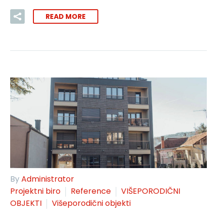
READ MORE
By
Administrator
Projektni biro
Reference
VIŠEPORODIČNI
OBJEKTI
Višeporodični objekti