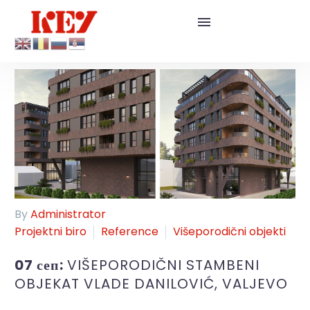
By
Administrator
Projektni biro
Reference
Višeporodični objekti
07 сеп:
VIŠEPORODIČNI STAMBENI
OBJEKAT VLADE DANILOVIĆ, VALJEVO