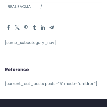
REALIZACIJA
/
[same_subcategory_nav]
Reference
[current_cat_posts posts="5" mode="children"]