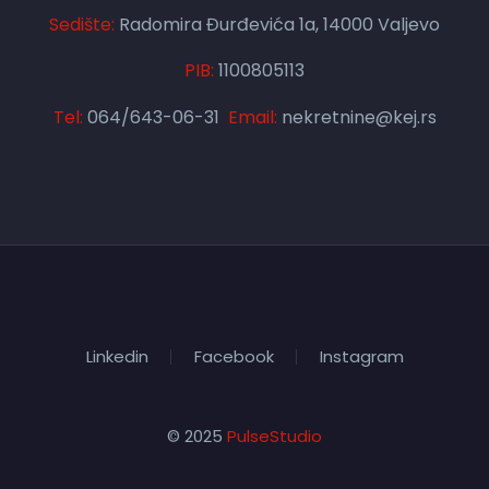
Sedište:
Radomira Đurđevića 1a, 14000 Valjevo
PIB:
1100805113
Tel:
064/643-06-31
Email:
nekretnine@kej.rs
Linkedin
Facebook
Instagram
© 2025
PulseStudio