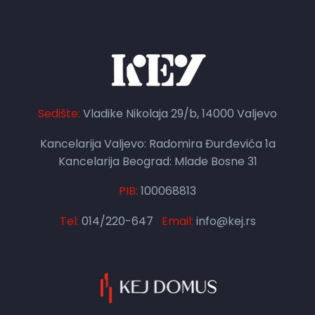
Sedište:
Vladike Nikolaja 29/b, 14000 Valjevo
Kancelarija Valjevo: Radomira Đurđevića 1a
Kancelarija Beograd: Mlade Bosne 31
PIB:
100068813
Tel:
014/220-647
Email:
info@kej.rs