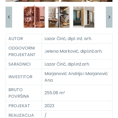
AUTOR
Lazar Ćirić, dipl. inž. arh.
ODGOVORNI
Jelena Marković, dipl.inž.arh.
PROJEKTANT
SARADNICI
Lazar Ćirić, dipl.inž.arh.
Marjanović Andrija i Marjanović
INVESTITOR
Ana
BRUTO
255.08 m²
POVRŠINA
PROJEKAT
2023
REALIZACIJA
/