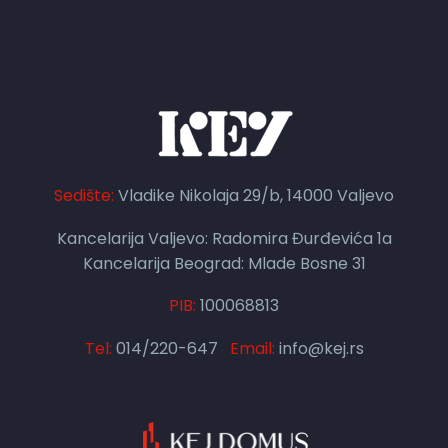
Sedište:
Vladike Nikolaja 29/b, 14000 Valjevo
Kancelarija Valjevo: Radomira Đurđevića 1a
Kancelarija Beograd: Mlade Bosne 31
PIB:
100068813
Tel:
014/220-647
Email:
info@kej.rs