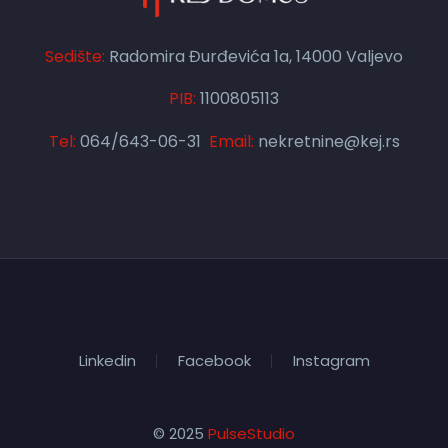
Sedište:
Radomira Đurđevića 1a, 14000 Valjevo
PIB:
1100805113
Tel:
064/643-06-31
Email:
nekretnine@kej.rs
Linkedin
Facebook
Instagram
© 2025
PulseStudio