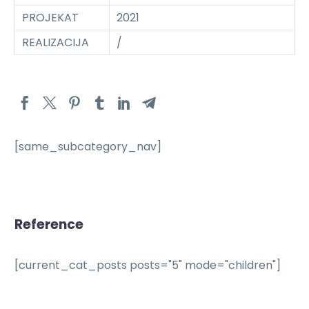
PROJEKAT
2021
REALIZACIJA
/
[same_subcategory_nav]
Reference
[current_cat_posts posts="5" mode="children"]