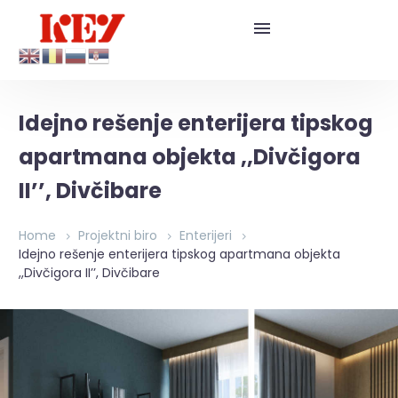
Idejno rešenje enterijera tipskog
apartmana objekta ,,Divčigora
II’’, Divčibare
Home
Projektni biro
Enterijeri
Idejno rešenje enterijera tipskog apartmana objekta
,,Divčigora II’’, Divčibare