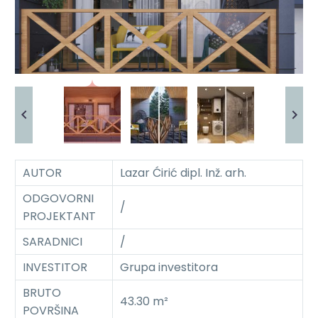
AUTOR
Lazar Ćirić dipl. Inž. arh.
ODGOVORNI
/
PROJEKTANT
SARADNICI
/
INVESTITOR
Grupa investitora
BRUTO
43.30 m²
POVRŠINA