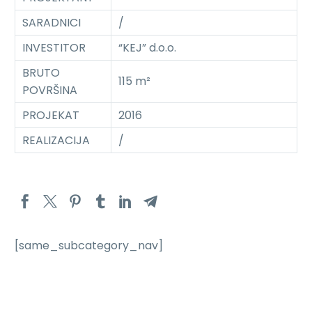
SARADNICI
/
INVESTITOR
“KEJ” d.o.o.
BRUTO
115 m²
POVRŠINA
PROJEKAT
2016
REALIZACIJA
/
[same_subcategory_nav]