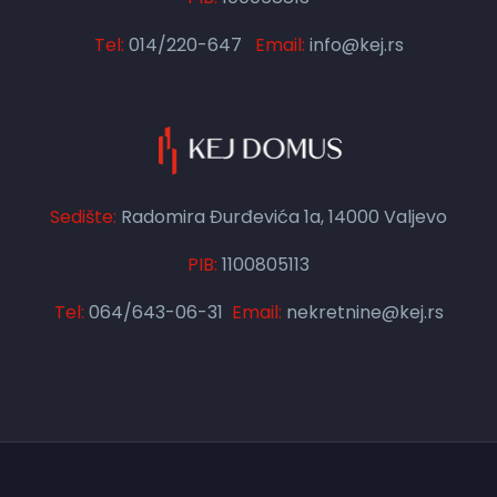
Tel:
014/220-647
Email:
info@kej.rs
Sedište:
Radomira Đurđevića 1a, 14000 Valjevo
PIB:
1100805113
Tel:
064/643-06-31
Email:
nekretnine@kej.rs