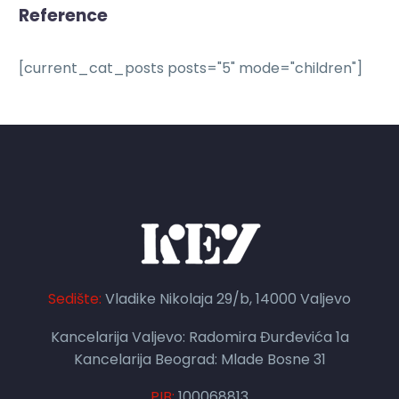
Reference
[current_cat_posts posts="5" mode="children"]
Sedište:
Vladike Nikolaja 29/b, 14000 Valjevo
Kancelarija Valjevo: Radomira Đurđevića 1a
Kancelarija Beograd: Mlade Bosne 31
PIB:
100068813