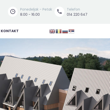
Ponedeljak - Petak
Telefon




8.00 - 16.00
014 220 647
KONTAKT