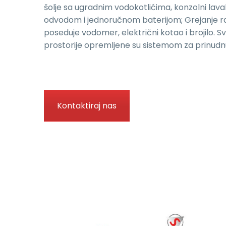
šolje sa ugradnim vodokotlićima, konzolni lav
odvodom i jednoručnom baterijom; Grejanje rad
poseduje vodomer, električni kotao i brojilo. Sv
prostorije opremljene su sistemom za prinudnu 
Kontaktiraj nas