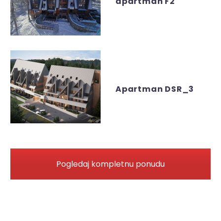
apartman F2
Apartman DSR_3
Pogledaj kompletnu ponudu