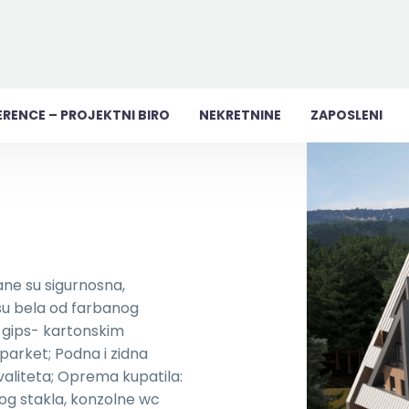
ERENCE – PROJEKTNI BIRO
NEKRETNINE
ZAPOSLENI
ne su sigurnosna,
su bela od farbanog
 gips- kartonskim
parket; Podna i zidna
valiteta; Oprema kupatila:
og stakla, konzolne wc