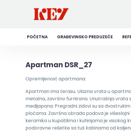
POČETNA
GRAĐEVINSKO PREDUZEĆE
REF
Apartman DSR_27
Opremljenost apartmana:
Apartman ima terasu. Ulazna vrata u apartma
metalna, završno furnirana. Unutrašnja vrata 
medijapana; Pregradni zidovi su sa dvostrukim
pločama. Završna obrada podova je višeslojni 
keramika u kupatilima i kuhinjama je visokog k
podoravne rešetke sa tuš kabinama od kaljen