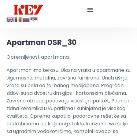
Apartman DSR_30
Opremljenost apartmana:
Apartman ima terasu. Ulazna vrata u apartmane su
sigurnosna, metalna, završno furnirana. Unutrašnja
vrata su bela od farbanog medijapana; Pregradni
zidovi su sa dvostrukim gips- kartonskim pločama.
Završna obrada podova je višeslojni parket; Podna i
zidna keramika u kupatilima i kuhinjama je visokog
kvaliteta; Oprema kupatila: podoravne rešetke sa
tuš kabinama od kaljenog stakla, konzolne wc šolje
sa ugradnim vodokotlićima, konzolni lavaboi sa