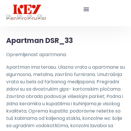
Apartman DSR_33
Opremljenost apartmana:
Apartman ima terasu. Ulazna vrata u apartmane su
sigurnosna, metalna, završno furnirana. Unutrašnja
vrata su bela od farbanog medijapana; Pregradni
zidovi su sa dvostrukim gips- kartonskim pločama.
Završna obrada podova je višeslojni parket; Podna i
zidna keramika u kupatilima i kuhinjama je visokog
kvaliteta; Oprema kupatila: podoravne rešetke sa
tuš kabinama od kaljenog stakla, konzolne wc šolje
sa ugradnim vodokotlićima, konzolni lavaboi sa