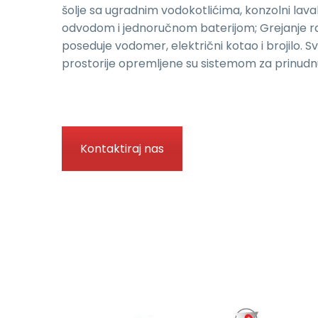
šolje sa ugradnim vodokotlićima, konzolni lav
odvodom i jednoručnom baterijom; Grejanje rad
poseduje vodomer, električni kotao i brojilo. Sv
prostorije opremljene su sistemom za prinudnu 
Kontaktiraj nas