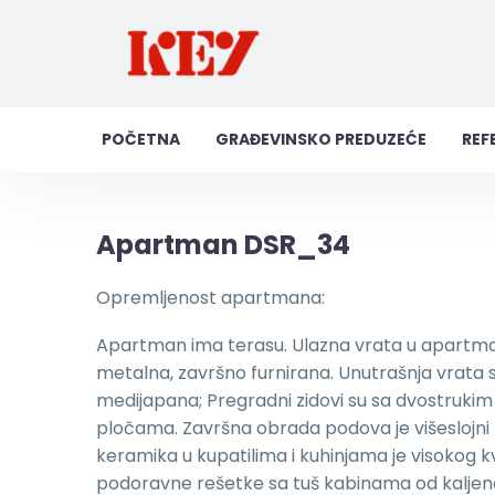
POČETNA
GRAĐEVINSKO PREDUZEĆE
REF
Apartman DSR_34
Opremljenost apartmana:
Apartman ima terasu. Ulazna vrata u apartma
metalna, završno furnirana. Unutrašnja vrata 
medijapana; Pregradni zidovi su sa dvostrukim
pločama. Završna obrada podova je višeslojni 
keramika u kupatilima i kuhinjama je visokog k
podoravne rešetke sa tuš kabinama od kaljen