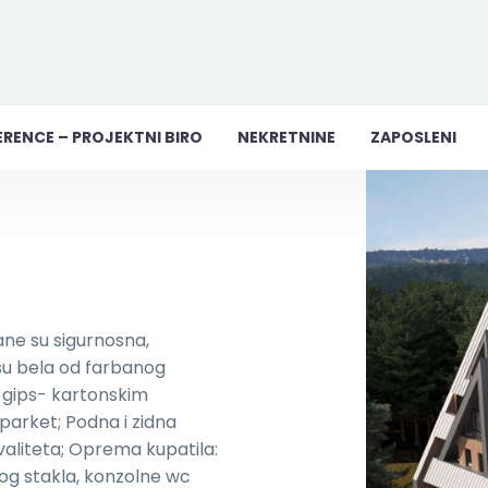
ERENCE – PROJEKTNI BIRO
NEKRETNINE
ZAPOSLENI
ne su sigurnosna,
su bela od farbanog
 gips- kartonskim
parket; Podna i zidna
valiteta; Oprema kupatila:
og stakla, konzolne wc