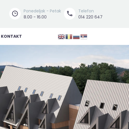
Ponedeljak - Petak
Telefon




8.00 - 16.00
014 220 647
KONTAKT