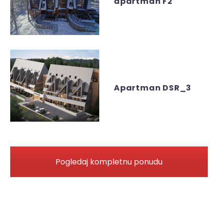
apartman F2
Apartman DSR_3
Pogledaj kompletnu ponudu