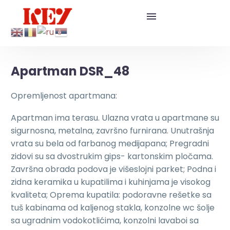
Apartman DSR_48
Opremljenost apartmana:
Apartman ima terasu. Ulazna vrata u apartmane su
sigurnosna, metalna, završno furnirana. Unutrašnja
vrata su bela od farbanog medijapana; Pregradni
zidovi su sa dvostrukim gips- kartonskim pločama.
Završna obrada podova je višeslojni parket; Podna i
zidna keramika u kupatilima i kuhinjama je visokog
kvaliteta; Oprema kupatila: podoravne rešetke sa
tuš kabinama od kaljenog stakla, konzolne wc šolje
sa ugradnim vodokotlićima, konzolni lavaboi sa