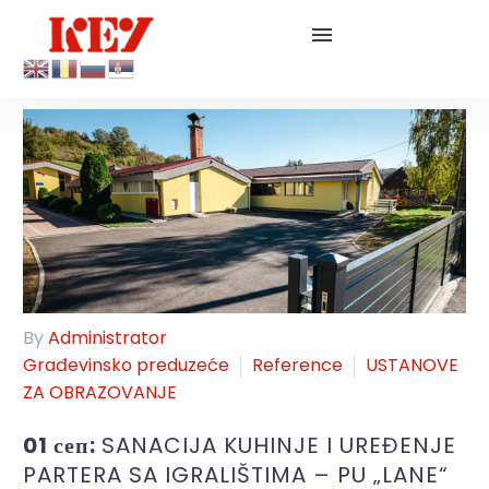
By
Administrator
Građevinsko preduzeće
Reference
USTANOVE
ZA OBRAZOVANJE
01 сеп:
SANACIJA KUHINJE I UREĐENJE
PARTERA SA IGRALIŠTIMA – PU „LANE“