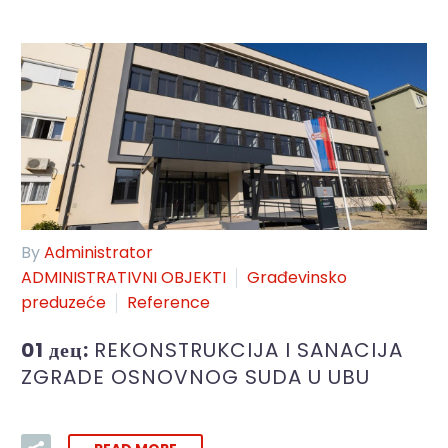
By
Administrator
ADMINISTRATIVNI OBJEKTI
Građevinsko
preduzeće
Reference
01 дец:
REKONSTRUKCIJA I SANACIJA
ZGRADE OSNOVNOG SUDA U UBU