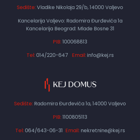
Sedište:
Vladike Nikolaja 29/b, 14000 Valjevo
Kancelarija Valjevo: Radomira Đurđevića 1a
Kancelarija Beograd: Mlade Bosne 31
PIB:
100068813
Tel:
014/220-647
Email:
info@kej.rs
Sedište:
Radomira Đurđevića 1a, 14000 Valjevo
PIB:
1100805113
Tel:
064/643-06-31
Email:
nekretnine@kej.rs