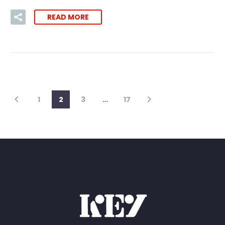
READ MORE
1
2
3
…
17