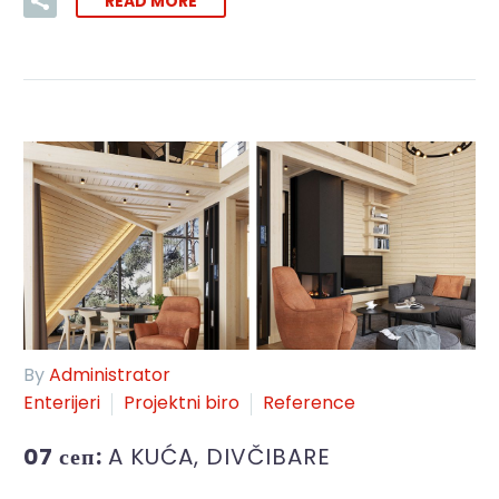
READ MORE
By
Administrator
Enterijeri
Projektni biro
Reference
07 сеп:
A KUĆA, DIVČIBARE