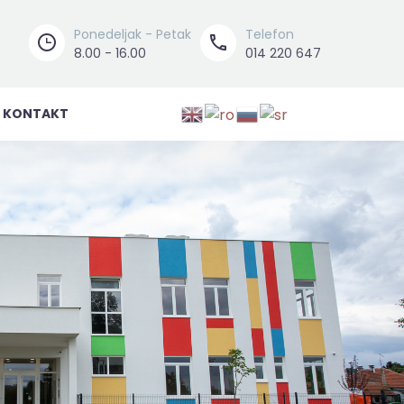
Ponedeljak - Petak
Telefon




8.00 - 16.00
014 220 647
KONTAKT