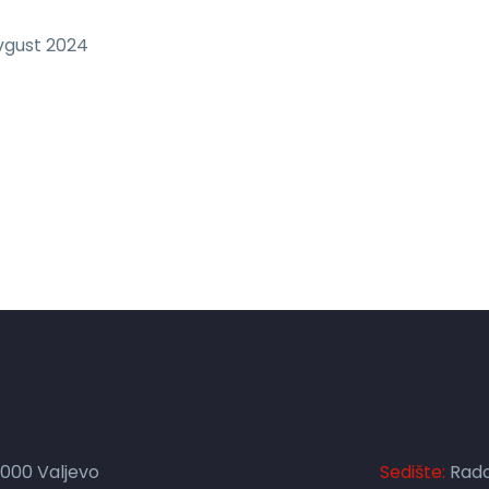
vgust 2024
4000 Valjevo
Sedište:
Rado