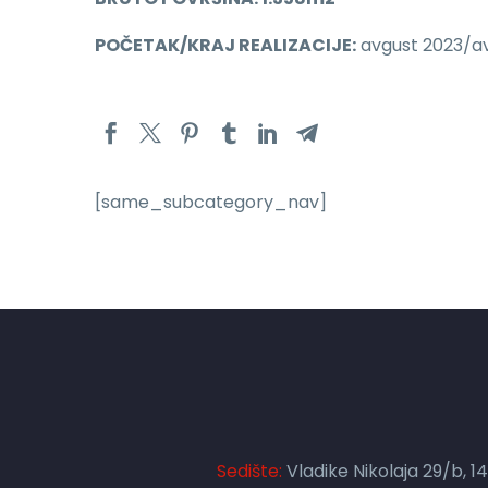
POČETAK/KRAJ REALIZACIJE:
avgust 2023/a
[same_subcategory_nav]
Sedište:
Vladike Nikolaja 29/b, 1