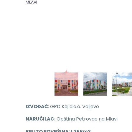
MLAVI
IZVOĐAČ:
GPD Kej d.o.o. Valjevo
NARUČILAC:
Opština Petrovac na Mlavi
BRUTO POVRŠINA: 1.358m2