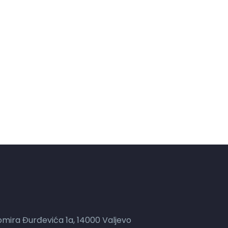
mira Đurđevića 1a, 14000 Valjevo