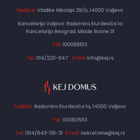
Sedište:
Vladike Nikolaja 29/b, 14000 Valjevo
Kancelarija Valjevo: Radomira Đurđevića 1a
Kancelarija Beograd: Mlade Bosne 31
PIB:
100068813
Tel:
014/220-647
Email:
info@kej.rs
Sedište:
Radomira Đurđevića 1a, 14000 Valjevo
PIB:
1100805113
Tel:
064/643-06-31
Email:
nekretnine@kej.rs