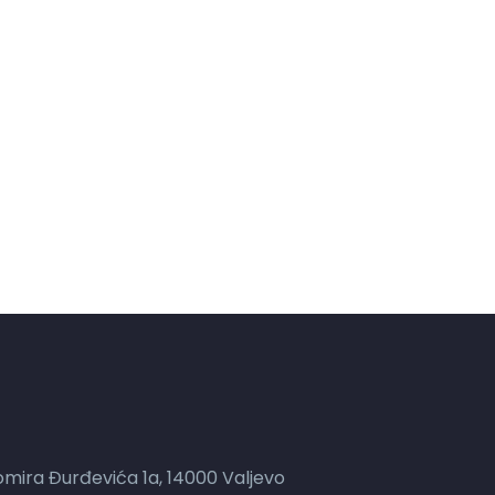
mira Đurđevića 1a, 14000 Valjevo