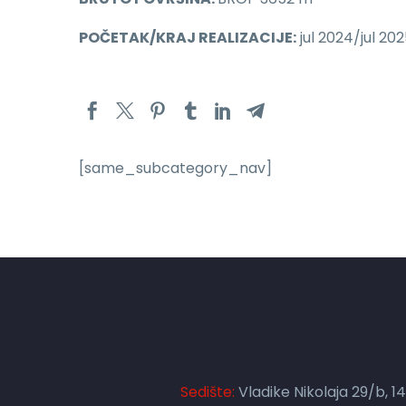
POČETAK/KRAJ REALIZACIJE:
jul 2024/jul 202
[same_subcategory_nav]
Sedište:
Vladike Nikolaja 29/b, 1