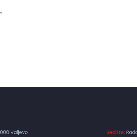
5.
4000 Valjevo
Sedište:
Rado