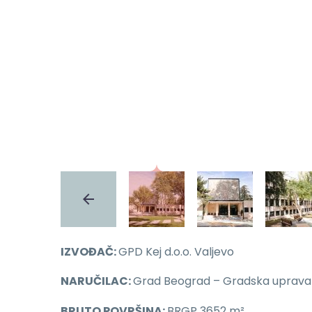
IZVOĐAČ:
GPD Kej d.o.o. Valjevo
NARUČILAC:
Grad Beograd – Gradska uprava G
BRUTO POVRŠINA:
BRGP 3652 m²