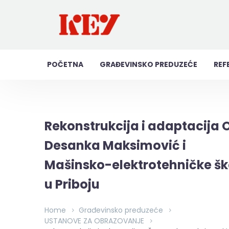
POČETNA
GRAĐEVINSKO PREDUZEĆE
REF
Rekonstrukcija i adaptacija 
Desanka Maksimović i
Mašinsko-elektrotehničke šk
u Priboju
Home
Građevinsko preduzeće
USTANOVE ZA OBRAZOVANJE