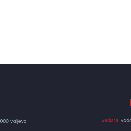
Sedište:
Rado
4000 Valjevo