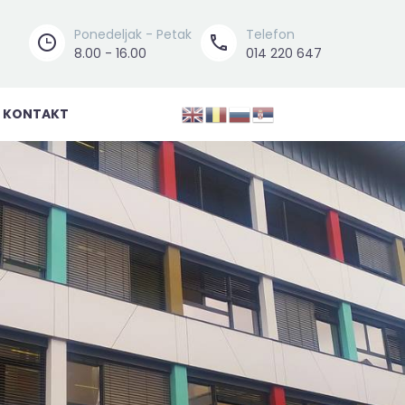
Ponedeljak - Petak
Telefon




8.00 - 16.00
014 220 647
KONTAKT